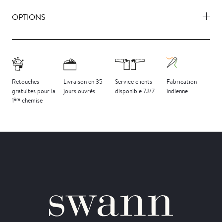
OPTIONS
Retouches
Livraison
en 35
Service clients
Fabrication
gratuites
pour la
jours
ouvrés
disponible 7J/7
indienne
ère
1
chemise