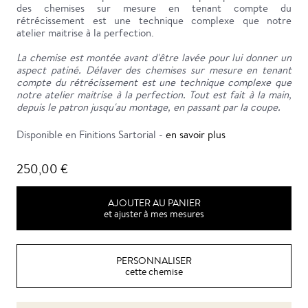
des chemises sur mesure en tenant compte du
rétrécissement est une technique complexe que notre
atelier maitrise à la perfection.
La chemise est montée avant d'être lavée pour lui donner un
aspect patiné. Délaver des chemises sur mesure en tenant
compte du rétrécissement est une technique complexe que
notre atelier maitrise à la perfection. Tout est fait à la main,
depuis le patron jusqu'au montage, en passant par la coupe.
Disponible en Finitions Sartorial -
en savoir plus
250,00 €
AJOUTER AU PANIER
et ajuster à mes mesures
PERSONNALISER
cette chemise