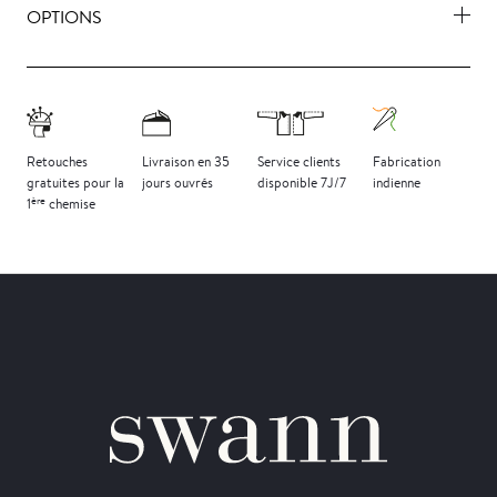
OPTIONS
Retouches
Livraison
en 35
Service clients
Fabrication
gratuites
pour la
jours
ouvrés
disponible 7J/7
indienne
ère
1
chemise