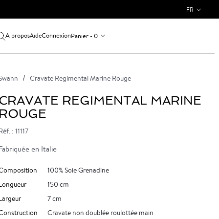
FR
A propos
Connexion
Panier - 0
Aide
Swann
Cravate Regimental Marine Rouge
CRAVATE REGIMENTAL MARINE
ROUGE
Réf. : 11117
Fabriquée en Italie
Composition
100% Soie Grenadine
Longueur
150 cm
Largeur
7 cm
Construction
Cravate non doublée roulottée main