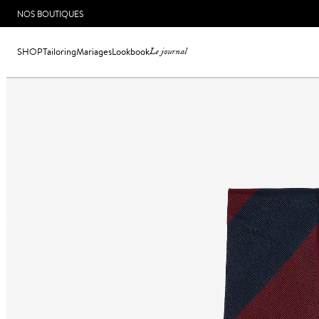
NOS BOUTIQUES
SHOP
Tailoring
Mariages
Lookbook
Le journal