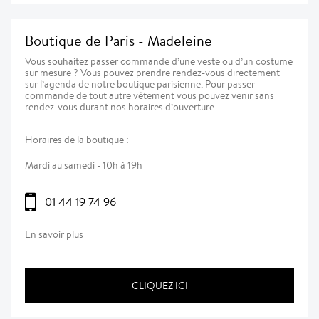
Boutique de Paris - Madeleine
Vous souhaitez passer commande d’une veste ou d’un costume
sur mesure ? Vous pouvez prendre rendez-vous directement
sur l’agenda de notre boutique parisienne. Pour passer
commande de tout autre vêtement vous pouvez venir sans
rendez-vous durant nos horaires d’ouverture.
Horaires de la boutique :
Mardi au samedi - 10h à 19h
01 44 19 74 96
En savoir plus
CLIQUEZ ICI