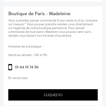
Boutique de Paris - Madeleine
Vous souhaitez passer commande d’une veste ou d’un costume
sur mesure ? Vous pouvez prendre rendez-vous directement
sur l’agenda de notre boutique parisienne. Pour passer
commande de tout autre vêtement vous pouvez venir sans
rendez-vous durant nos horaires d’ouverture.
Horaires de la boutique :
Mardi au samedi - 10h à 19h
01 44 19 74 96
En savoir plus
CLIQUEZ ICI