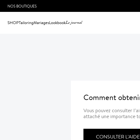
NOS BOUTIQUES
SHOP
Tailoring
Mariages
Lookbook
Le journal
Comment obtenir
Vous pouvez consulter l’a
attaché une importance to
CONSULTER L’AIDE