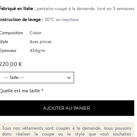
Fabriqué en Italie :
pantalon coupé à la demande, livré en 5 semaines
Instruction de lavage :
30°C en machine
Composition
Coton
Style
Avec pinces
Epaisseur
450g/m
220,00 €
Quelle est ma taille ?
AJOUTER AU PANIER
Tous nos vêtements sont coupés à la demande, nous pouvons
donc réaliser la coupe ou le style que vous souhaitez