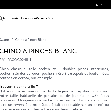
FR
A propos
Connexion
Panier - 0
Aide
Swann
Chino à Pinces Blanc
CHINO À PINCES BLANC
Réf. : PACOG024INT
Chino classique, toile broken twill, doubles pinces intérieures,
poches latérales obliques, poche arrière à passepoils et boutonnées,
boutons en corozo, ourlet simple.
Trouver la bonne taille ?
Notre coupe est une coupe droite légèrement ajustée : choisissez
votre taille habituelle de pantalon ou de jean (taille US). Nous
proposons 3 longueurs de jambe. S'il est un peu long, vous pourrez
faire un revers à la main (tout à fait acceptable sur un chino) ou
faire faire un ourlet chez votre retoucheur préféré.