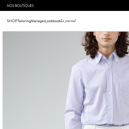
NOS BOUTIQUES
SHOP
Tailoring
Mariages
Lookbook
Le journal