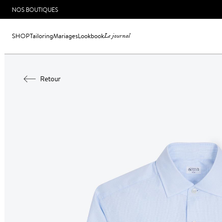
NOS BOUTIQUES
SHOP
Tailoring
Mariages
Lookbook
Le journal
Retour