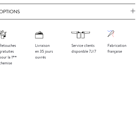
OPTIONS
Retouches
Livraison
Service clients
Fabrication
gratuites
en 35 jours
disponible 7J/7
française
ère
pour la 1
ouvrés
chemise