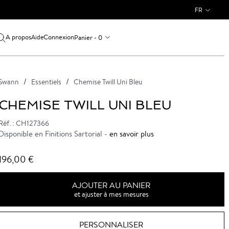
FR
A propos
Connexion
Panier - 0
Aide
Swann
Essentiels
Chemise Twill Uni Bleu
CHEMISE TWILL UNI BLEU
Réf. : CH127366
Disponible en Finitions Sartorial -
en savoir plus
196,00 €
AJOUTER AU PANIER
et ajuster à mes mesures
PERSONNALISER