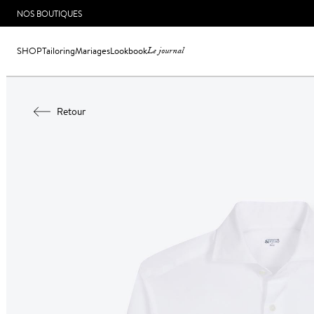
NOS BOUTIQUES
SHOP
Tailoring
Mariages
Lookbook
Le journal
Retour