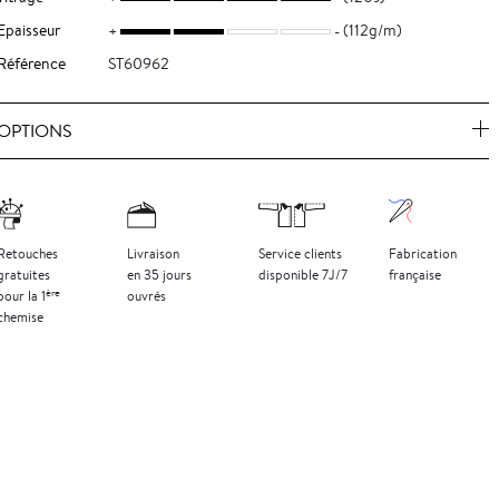
Epaisseur
(112g/m)
Référence
ST60962
OPTIONS
Retouches
Livraison
Service clients
Fabrication
gratuites
en 35 jours
disponible 7J/7
française
ère
pour la 1
ouvrés
chemise