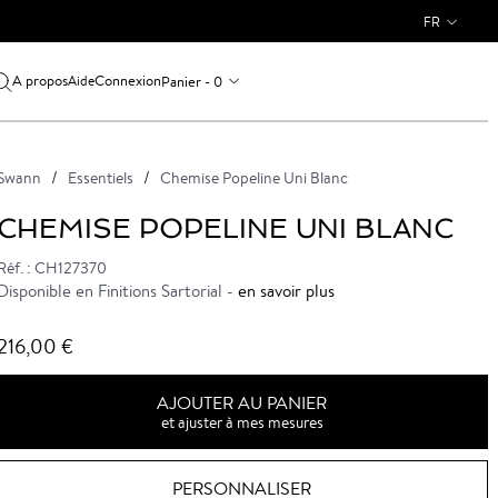
FR
A propos
Connexion
Panier - 0
Aide
Swann
Essentiels
Chemise Popeline Uni Blanc
CHEMISE POPELINE UNI BLANC
Réf. : CH127370
Disponible en Finitions Sartorial -
en savoir plus
216,00 €
AJOUTER AU PANIER
et ajuster à mes mesures
PERSONNALISER