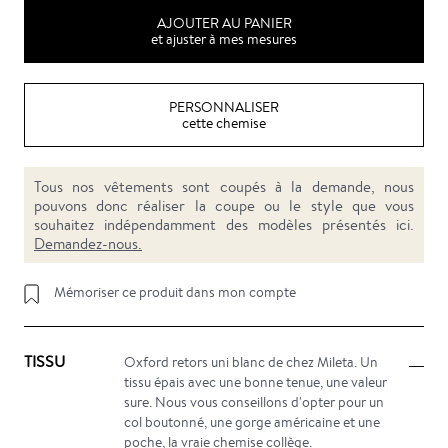
AJOUTER AU PANIER
et ajuster à mes mesures
PERSONNALISER
cette chemise
Tous nos vêtements sont coupés à la demande, nous
pouvons donc réaliser la coupe ou le style que vous
souhaitez indépendamment des modèles présentés ici.
Demandez-nous.
Mémoriser ce produit dans mon compte
TISSU
Oxford retors uni blanc de chez Mileta. Un
tissu épais avec une bonne tenue, une valeur
sure. Nous vous conseillons d'opter pour un
col boutonné, une gorge américaine et une
poche, la vraie chemise collège.