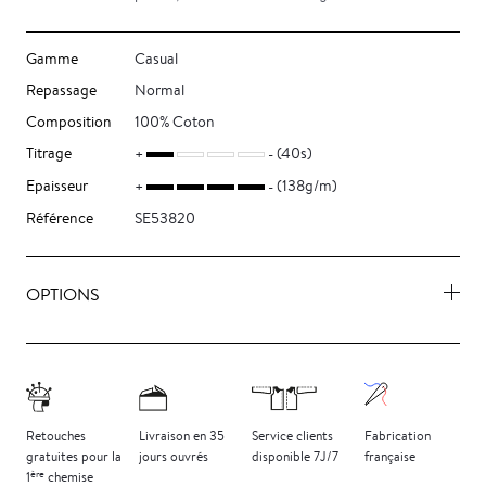
Gamme
Casual
Repassage
Normal
Composition
100% Coton
Titrage
(40s)
Epaisseur
(138g/m)
Référence
SE53820
OPTIONS
Retouches
Livraison
en 35
Service clients
Fabrication
gratuites
pour la
jours
ouvrés
disponible 7J/7
française
ère
1
chemise