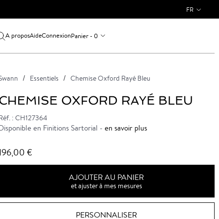
FR
A propos
Connexion
Panier - 0
Aide
Swann
Essentiels
Chemise Oxford Rayé Bleu
CHEMISE OXFORD RAYÉ BLEU
Réf. : CH127364
Disponible en Finitions Sartorial -
en savoir plus
196,00 €
AJOUTER AU PANIER
et ajuster à mes mesures
PERSONNALISER