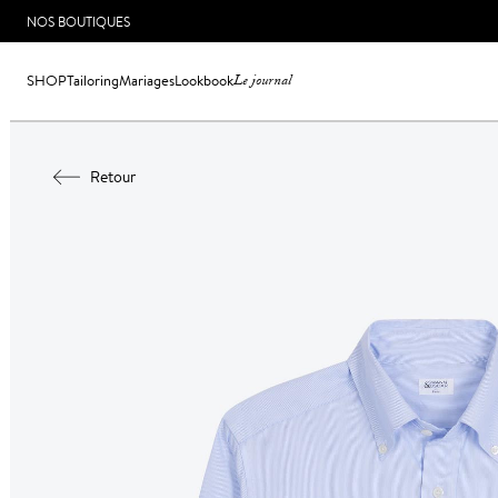
NOS BOUTIQUES
SHOP
Tailoring
Mariages
Lookbook
Le journal
Retour