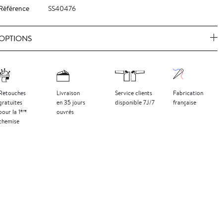
Référence
SS40476
OPTIONS
Retouches
Livraison
Service clients
Fabrication
gratuites
en 35 jours
disponible 7J/7
française
ère
pour la 1
ouvrés
chemise