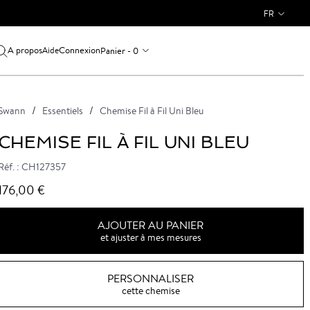
FR
A propos
Connexion
Panier - 0
Aide
Swann
Essentiels
Chemise Fil à Fil Uni Bleu
CHEMISE FIL À FIL UNI BLEU
Réf. : CH127357
176,00 €
AJOUTER AU PANIER
et ajuster à mes mesures
PERSONNALISER
cette chemise