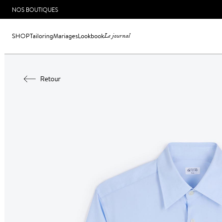
NOS BOUTIQUES
SHOP
Tailoring
Mariages
Lookbook
Le journal
Retour