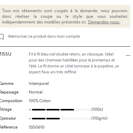
Tous nos vêtements sont coupés à la demande, nous pouvons
donc réaliser la coupe ou le style que vous souhaitez
indépendamment des modèles présentés ici.
Demandez-nous.
Mémoriser ce produit dans mon compte
TISSU
Fil à fil bleu ciel double retors, un classique. Idéal
pour des chemises habillées pour le printemps et
l'été. Le fil donne un côté lumineux à la popeline, un
aspect faux uni très raffiné
Gamme
Intemporel
Repassage
Normal
Composition
100% Coton
Titrage
(100s)
Epaisseur
(110g/m)
Référence
SS50610