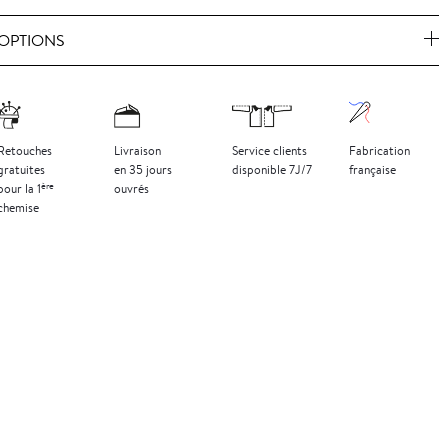
OPTIONS
Retouches
Livraison
Service clients
Fabrication
gratuites
en 35 jours
disponible 7J/7
française
ère
pour la 1
ouvrés
chemise