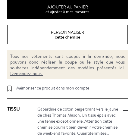
AJOUTER AU PANIER
et ajuster à mes mesures
PERSONNALISER
cette chemise
Tous nos vêtements sont coupés à la demande, nous
pouvons donc réaliser la coupe ou le style que vous
souhaitez indépendamment des modèles présentés ici.
Demandez-nous.
Mémoriser ce produit dans mon compte
TISSU
Gabardine de coton beige tirant vers le jaune
de chez Thomas Mason. Un tissu épais avec
une tenue exceptionnelle. Attention cette
chemise pourrait bien devenir votre chemise
de week-end favorite. Quantité limitée…