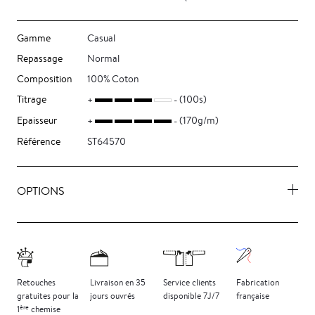
Gamme
Casual
Repassage
Normal
Composition
100% Coton
Titrage
(100s)
Epaisseur
(170g/m)
Référence
ST64570
OPTIONS
Retouches
Livraison
en 35
Service clients
Fabrication
gratuites
pour la
jours
ouvrés
disponible 7J/7
française
ère
1
chemise