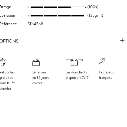
Titrage
(100s)
Epaisseur
(135g/m)
Référence
ST64568
OPTIONS
Retouches
Livraison
Service clients
Fabrication
gratuites
en 35 jours
disponible 7J/7
française
ère
pour la 1
ouvrés
chemise