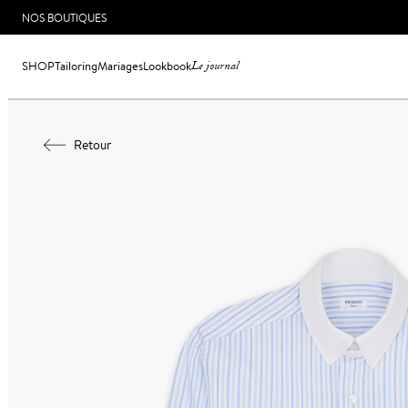
NOS BOUTIQUES
SHOP
Tailoring
Mariages
Lookbook
Le journal
Retour