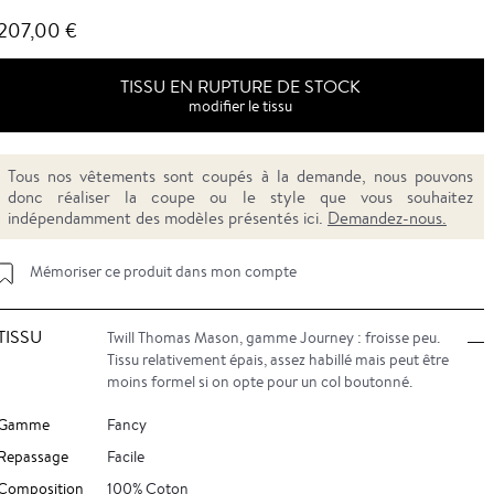
207,00 €
TISSU EN RUPTURE DE STOCK
modifier le tissu
Tous nos vêtements sont coupés à la demande, nous pouvons
donc réaliser la coupe ou le style que vous souhaitez
indépendamment des modèles présentés ici.
Demandez-nous.
Mémoriser ce produit dans mon compte
TISSU
Twill Thomas Mason, gamme Journey : froisse peu.
Tissu relativement épais, assez habillé mais peut être
moins formel si on opte pour un col boutonné.
Gamme
Fancy
Repassage
Facile
Composition
100% Coton