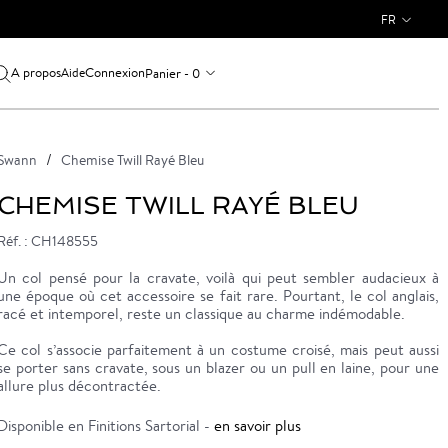
FR
A propos
Connexion
Panier - 0
Aide
Swann
Chemise Twill Rayé Bleu
CHEMISE TWILL RAYÉ BLEU
Réf. : CH148555
Un col pensé pour la cravate, voilà qui peut sembler audacieux à
une époque où cet accessoire se fait rare. Pourtant, le col anglais,
racé et intemporel, reste un classique au charme indémodable.
Ce col s’associe parfaitement à un costume croisé, mais peut aussi
se porter sans cravate, sous un blazer ou un pull en laine, pour une
allure plus décontractée.
Disponible en Finitions Sartorial -
en savoir plus