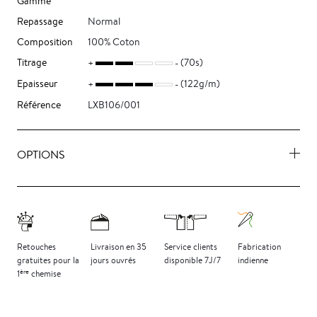
Gamme
Repassage
Normal
Composition
100% Coton
Titrage
(70s)
Epaisseur
(122g/m)
Référence
LXB106/001
OPTIONS
Retouches
Livraison
en 35
Service clients
Fabrication
gratuites
pour la
jours
ouvrés
disponible 7J/7
indienne
ère
1
chemise