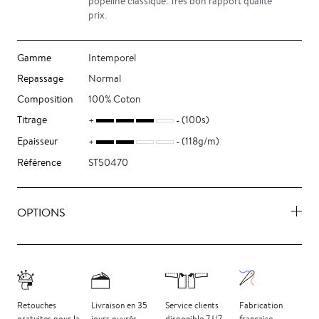
popeline classique. Très bon rapport qualité
prix.
Gamme
Intemporel
Repassage
Normal
Composition
100% Coton
Titrage
(100s)
Epaisseur
(118g/m)
Référence
ST50470
OPTIONS
Retouches
Livraison
en 35
Service clients
Fabrication
gratuites
pour la
jours
ouvrés
disponible 7J/7
française