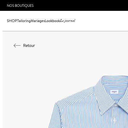
NOS BOUTIQUES
SHOP
Tailoring
Mariages
Lookbook
Le journal
Retour