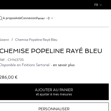
FR
A propos
Connexion
Panier - 0
Aide
Swann
Chemise Popeline Rayé Bleu
CHEMISE POPELINE RAYÉ BLEU
Réf. : CH163735
Disponible en Finitions Sartorial -
en savoir plus
286,00 €
AJOUTER AU PANIER
et ajuster à mes mesures
PERSONNALISER