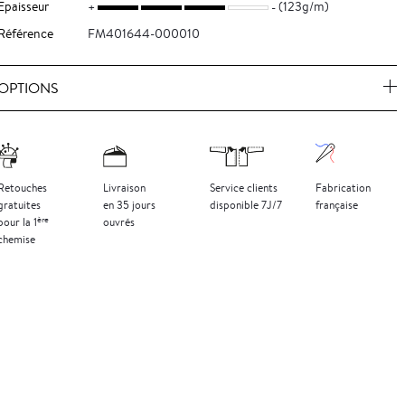
Epaisseur
(123g/m)
Référence
FM401644-000010
OPTIONS
Retouches
Livraison
Service clients
Fabrication
gratuites
en 35 jours
disponible 7J/7
française
ère
pour la 1
ouvrés
chemise