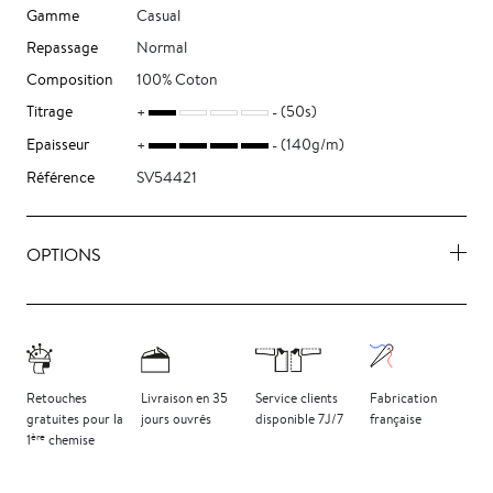
Gamme
Casual
Repassage
Normal
Composition
100% Coton
Titrage
(50s)
Epaisseur
(140g/m)
Référence
SV54421
OPTIONS
Retouches
Livraison
en 35
Service clients
Fabrication
gratuites
pour la
jours
ouvrés
disponible 7J/7
française
ère
1
chemise