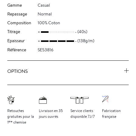
Gamme
Casual
Repassage
Normal
Composition
100% Coton
Titrage
(40s)
Epaisseur
(138g/m)
Référence
SE53816
OPTIONS
Retouches
Livraison
en 35
Service clients
Fabrication
gratuites
pour la
jours
ouvrés
disponible 7J/7
française
ère
1
chemise