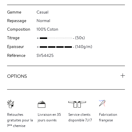
Gamme
Casual
Repassage
Normal
Composition
100% Coton
Titrage
(50s)
Epaisseur
(140g/m)
Référence
SV54425
OPTIONS
Retouches
Livraison
en 35
Service clients
Fabrication
gratuites
pour la
jours
ouvrés
disponible 7J/7
française
ère
1
chemise