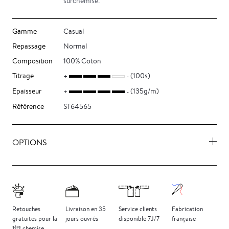
surchemise.
Gamme
Casual
Repassage
Normal
Composition
100% Coton
Titrage
(100s)
Epaisseur
(135g/m)
Référence
ST64565
OPTIONS
Retouches
Livraison
en 35
Service clients
Fabrication
gratuites
pour la
jours
ouvrés
disponible 7J/7
française
ère
1
chemise