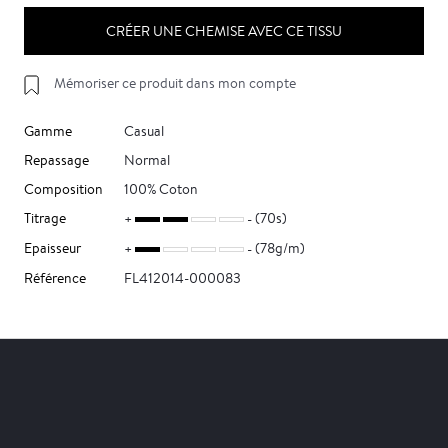
CRÉER UNE CHEMISE AVEC CE TISSU
Mémoriser ce produit dans mon compte
Gamme
Casual
Repassage
Normal
Composition
100% Coton
Titrage
(70s)
Epaisseur
(78g/m)
Référence
FL412014-000083