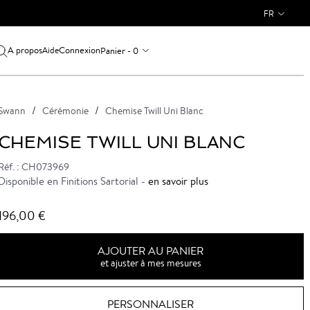
FR
A propos
Connexion
Panier - 0
Aide
Swann
Cérémonie
Chemise Twill Uni Blanc
CHEMISE TWILL UNI BLANC
Réf. : CH073969
Disponible en Finitions Sartorial -
en savoir plus
196,00 €
AJOUTER AU PANIER
et ajuster à mes mesures
PERSONNALISER