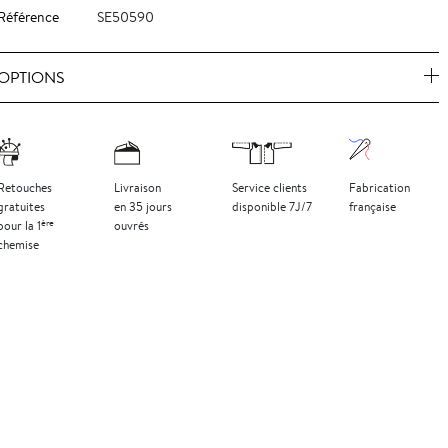
Référence
SE50590
OPTIONS
Retouches
Livraison
Service clients
Fabrication
gratuites
en 35 jours
disponible 7J/7
française
ère
pour la 1
ouvrés
chemise