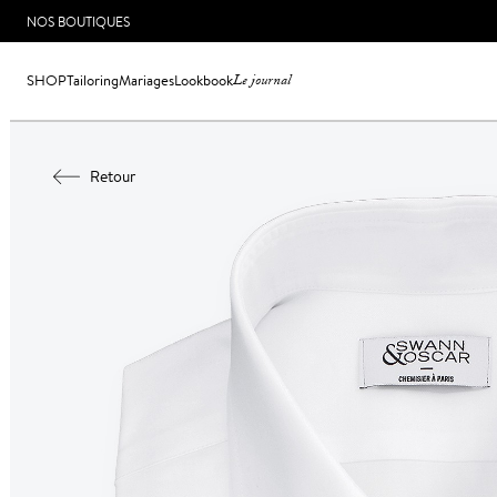
NOS BOUTIQUES
SHOP
Tailoring
Mariages
Lookbook
Le journal
Retour