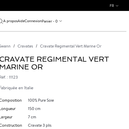
FR
A propos
Connexion
Panier - 0
Aide
Swann
Cravates
Cravate Regimental Vert Marine Or
CRAVATE REGIMENTAL VERT
MARINE OR
Réf. : 11123
Fabriquée en Italie
Composition
100% Pure Soie
Longueur
150 cm
Largeur
7 cm
Construction
Cravate 3 plis