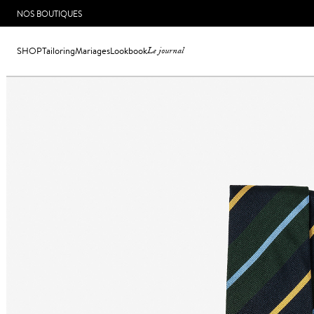
NOS BOUTIQUES
SHOP
Tailoring
Mariages
Lookbook
Le journal