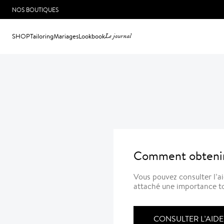
NOS BOUTIQUES
SHOP
Tailoring
Mariages
Lookbook
Le journal
Comment obtenir
Vous pouvez consulter l’a
attaché une importance to
CONSULTER L’AIDE