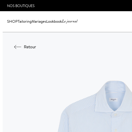
NOS BOUTIQUES
SHOP
Tailoring
Mariages
Lookbook
Le journal
Retour