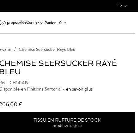
FR
A propos
Connexion
Panier - 0
Aide
Swann
Chemise Seersucker Rayé Bleu
CHEMISE SEERSUCKER RAYÉ
BLEU
Réf. : CH141419
Disponible en Finitions Sartorial -
en savoir plus
206,00 €
TISSU EN RUPTURE DE STOCK
modifier le tissu