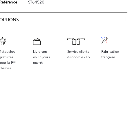
Référence
ST64520
OPTIONS
Retouches
Livraison
Service clients
Fabrication
gratuites
en 35 jours
disponible 7J/7
française
ère
pour la 1
ouvrés
chemise