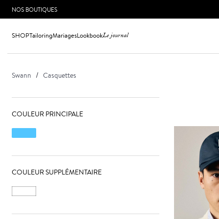
NOS BOUTIQUES
SHOP
Tailoring
Mariages
Lookbook
Le journal
Swann
Casquettes
COULEUR PRINCIPALE
COULEUR SUPPLÉMENTAIRE