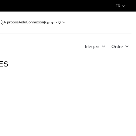
FR
A propos
Connexion
Panier - 0
Aide
Trier par
Ordre
ES