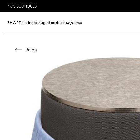
NOS BOUTIQUES
SHOP
Tailoring
Mariages
Lookbook
Le journal
Retour