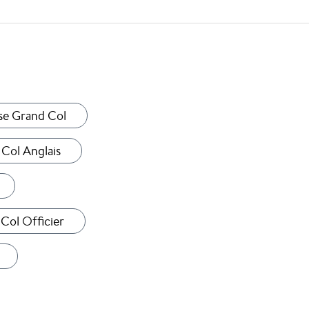
e Grand Col
Col Anglais
Col Officier