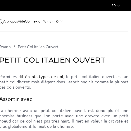
FR
A propos
Connexion
Panier - 0
Aide
Swann
Petit Col Italien Ouvert
PETIT COL ITALIEN OUVERT
Parmi les
différents types de col
, le petit col italien ouvert est un
petit col discret mais élégant dans l'esprit anglais comme la plupart
des cols ouverts.
Assortir avec
La chemise avec un petit col italien ouvert est donc plutôt une
chemise business que l'on porte avec une cravate avec un petit
noeud car ce col n'est pas très haut. Il met en valeur la cravate et
plus globalement le haut de la chemise.