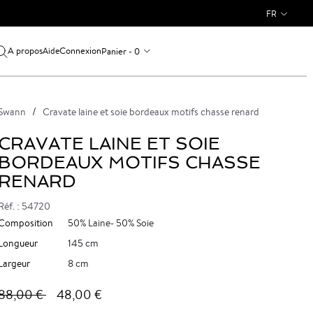
FR
A propos
Connexion
Panier - 0
Aide
Swann
Cravate laine et soie bordeaux motifs chasse renard
CRAVATE LAINE ET SOIE
BORDEAUX MOTIFS CHASSE
RENARD
Réf. : 54720
Composition
50% Laine- 50% Soie
Longueur
145 cm
Largeur
8 cm
88,00 €
48,00 €